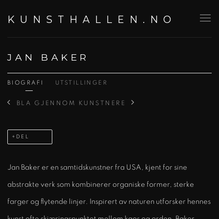
KUNSTHALLEN.NO
JAN BAKER
BIOGRAFI
UTSTILLINGER
BLA GJENNOM KUNSTNERE
DEL
Jan Baker er en samtidskunstner fra USA, kjent for sine
abstrakte verk som kombinerer organiske former, sterke
farger og flytende linjer. Inspirert av naturen utforsker hennes
kunst ofte skjæringspunktet mellom kaos og orden. Baker