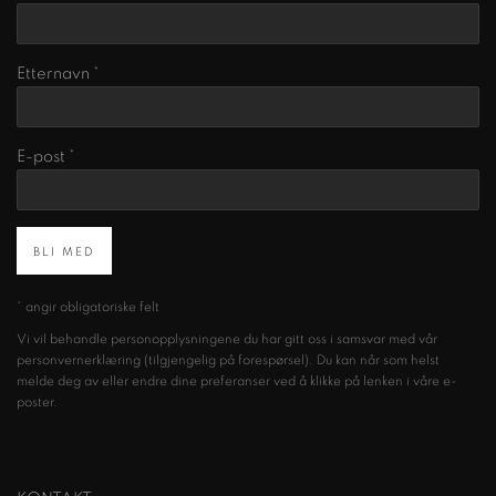
Etternavn *
E-post *
BLI MED
* angir obligatoriske felt
Vi vil behandle personopplysningene du har gitt oss i samsvar med vår
personvernerklæring (tilgjengelig på forespørsel). Du kan når som helst
melde deg av eller endre dine preferanser ved å klikke på lenken i våre e-
poster.