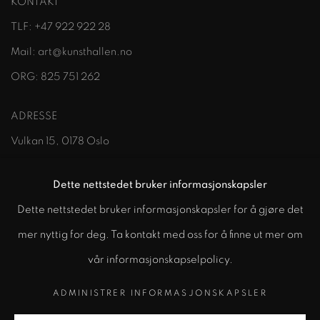
KONTAKT
TLF:
+47 922 922 28
Mail:
art@kunsthallen.no
ORG:
825 751 262
ADRESSE
Vulkan 15
,
0178 Oslo
ÅPNINGSTIDER (Under utstillinger)
Dette nettstedet bruker informasjonskapsler
Onsdag – Fredag: 14:00 - 18:00
Dette nettstedet bruker informasjonskapsler for å gjøre det
Lørdag - Søndag: 12:00 - 18:00
mer nyttig for deg. Ta kontakt med oss for å finne ut mer om
vår informasjonskapselpolicy.
ADMINISTRER INFORMASJONSKAPSLER