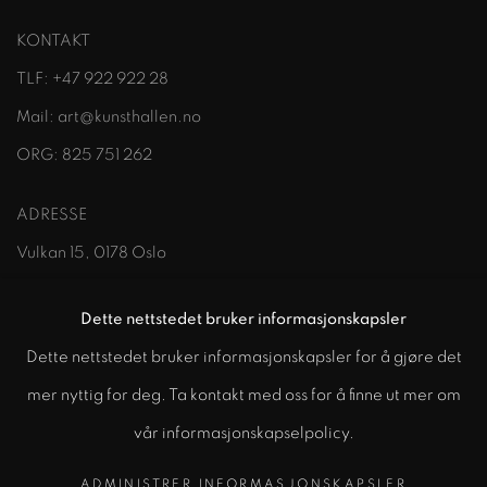
KONTAKT
TLF:
+47 922 922 28
Mail:
art@kunsthallen.no
ORG:
825 751 262
ADRESSE
Vulkan 15
,
0178 Oslo
ÅPNINGSTIDER (Under utstillinger)
Dette nettstedet bruker informasjonskapsler
Onsdag – Fredag: 14:00 - 18:00
Dette nettstedet bruker informasjonskapsler for å gjøre det
Lørdag - Søndag: 12:00 - 18:00
mer nyttig for deg. Ta kontakt med oss for å finne ut mer om
vår informasjonskapselpolicy.
ADMINISTRER INFORMASJONSKAPSLER