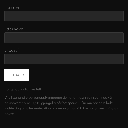
Fornavn *
Etternavn *
E-post *
BLI MED
* angir obligatoriske felt
Vi vil behandle personopplysningene du har gitt oss i samsvar med vår
personvernerklæring (tilgjengelig på forespørsel). Du kan når som helst
melde deg av eller endre dine preferanser ved å klikke på lenken i våre e-
poster.