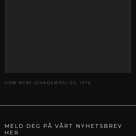
HOM’MERE (CHAOSMOS) 03
,
1974
MELD DEG PÅ VÅRT NYHETSBREV
HER