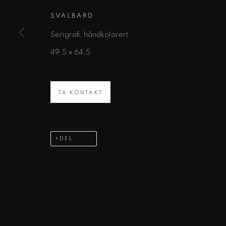
Fornavn *
SVALBARD
Serigrafi, håndkolorert
* angir obligatoriske felt
49,5 x 64,5
Vi vil behandle personopplysningene du har gitt oss i samsvar med 
e-poster.
TA KONTAKT
KONTAKT
ADRESSE
TLF:
+47 922 922 28
Vulkan 15
,
0178 Oslo
DEL
Mail:
art@kunsthallen.no
ORG:
825 751 262
ADMINISTRER INFORMASJONSKAPSLER
KUNSTHALLEN.NO
NETTSIDE AV ARTLOGIC