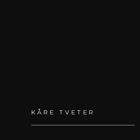
KUNSTVERK
KÅRE TVETER
MELD DEG PÅ VÅRT NYHETS