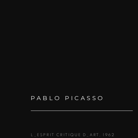
PABLO PICASSO
PABLO PICASSO
L_ESPRIT CRITIQUE D_ART
,
1962