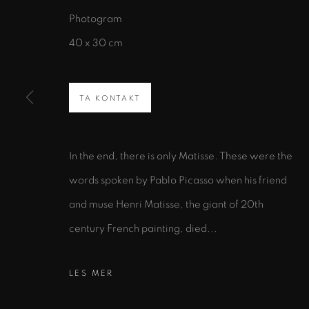
Photogram
40 x 30 cm
MELD DEG PÅ VÅRT NYHETS
TA KONTAKT
Fornavn *
In the end, there is only Matisse. These were the
* angir obligatoriske felt
words spoken by Pablo Picasso when his friend
Vi vil behandle personopplysningene du har gitt oss i samsvar med 
e-poster.
and muse Henri Matisse, the giant of 20th
century French painting, died...
KONTAKT
ADRESSE
LES MER
TLF:
+47 922 922 28
Vulkan 15
,
0178 Oslo
Mail:
art@kunsthallen.no