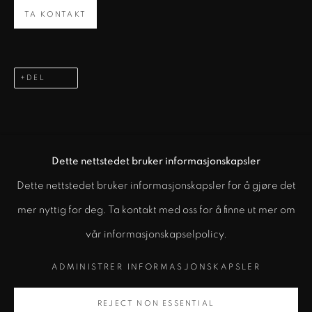
Mail:
art@kunsthallen.no
TA KONTAKT
ORG:
825 751 262
ADRESSE
DEL
Vulkan 15
,
0178 Oslo
ÅPNINGSTIDER (Under utstillinger)
Onsdag – Fredag: 14:00 - 18:00
Dette nettstedet bruker informasjonskapsler
Lørdag - Søndag: 12:00 - 18:00
Dette nettstedet bruker informasjonskapsler for å gjøre det
mer nyttig for deg. Ta kontakt med oss for å finne ut mer om
vår informasjonskapselpolicy.
ADMINISTRER INFORMASJONSKAPSLER
ADMINISTRER INFORMASJONSKAPSLER
KUNSTHALLEN.NO
REJECT NON ESSENTIAL
NETTSIDE AV ARTLOGIC